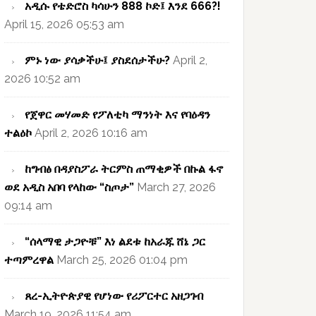
አዲሱ የቴድሮስ ካሳሁን 888 ኮድ፤ እንደ 666?!
April 15, 2026 05:53 am
ምኑ ነው ያሳቃችሁ፤ ያስደሰታችሁ?
April 2,
2026 10:52 am
የጀዋር መሃመድ የፖለቲካ ማንነት እና የባዕዳን
ተልዕኮ
April 2, 2026 10:16 am
ከግብፅ በዳያስፖራ ትርምስ ጠማቂዎች በኩል ፋኖ
ወደ አዲስ አበባ የላከው “ስጦታ”
March 27, 2026
09:14 am
“ሰላማዊ ታጋዮቹ” እነ ልደቱ ከአራጁ ሸኔ ጋር
ተጣምረዋል
March 25, 2026 01:04 pm
ጸረ-ኢትዮጵያዊ የሆነው የሪፖርተር አዘጋገብ
March 19, 2026 11:54 am