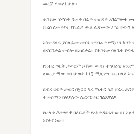
መረጃ ያመለክታል፡፡
ሕንፃው ከሦስት ዓመት በፊት ተጠናቆ አገልግሎት መስ
ድረስ ለመቆየት የኪራይ ውል ፈጽመው ሥራቸውን እያ
አስተዳደሩ ያሳለፈው ውሳኔ ተግባራዊ የሚሆን ከሆነ 
ይኖርበታል ተብሎ ይጠበቃል፡፡ የሕንፃው ባለቤት የጣ
የደብረ ወርቅ ታወርም ይኸው ውሳኔ ተግባራዊ እንደሚ
ለወርቃማው መስታወት ከ15 ሚሊዮን ብር በላይ እንደ
ደብረ ወርቅ ታወር በ500 ካሬ ሜትር ላይ ያረፈ ሕን
ተመስገንን ከፍያለው ለሪፖርተር ገልጸዋል፡፡
የሁለቱ ሕንፃዎች ባለቤቶች የአስተዳደሩን ውሳኔ አ
እየታየ ነው፡፡