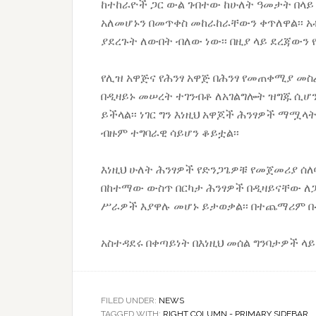
ከተከራዮች ጋር ውል ገብተው ከሁለት ዓመታት በላይ 
አለመሆኑን በመጥቀስ መከራከራቸውን ቀጥለዋል፡፡ አ
ያደረጉት ለውበት ብለው ነው፡፡ በዚያ ላይ ደረጃውን 
የሊዝ አዋጅና የሕንፃ አዋጅ በሕንፃ የመጠቀሚያ መ
በዲዛይኑ መሠረት ተገንብቶ ለአገልግሎት ዝግጁ ሲሆ
ይችላል፡፡ ነገር ግን እነዚህ አዋጆች ሕንፃዎች ማሟ
ብዙም ተግባራዊ ሳይሆን ቆይቷል፡፡
እነዚህ ሁለት ሕንፃዎች የድንጋጌዎቹ የመጀመሪያ ሰለ
በከተማው ውስጥ በርካታ ሕንፃዎች በዲዛይናቸው ለ
ሥራዎች እያዋሉ መሆኑ ይታወቃል፡፡ በተጨማሪም በ
አስተዳደሩ በቀጣይነት በእነዚህ መሰል ግንባታዎች ላ
FILED UNDER:
NEWS
TAGGED WITH:
RIGHT COLUMN - PRIMARY SIDEBAR