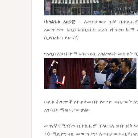
(
ከጎልጉል አዘጋጅ
– ለመስታወቱ ብቻ ቤተልሔም 
አውጥተው እዚህ እስኪደርስ ድረስ የከንቲባ ኩማ 
ሲያስረክብ ይሆን?)
የአዲስ አበባ ከተማ አስተዳደር አገልግሎት መስጠት 
ሁለቱ ሕንፃዎች የተጠቀሙበት የውጭ መስታወት አ
እንዲነሳ ማዘዙ ታውቋል፡፡
መገናኛ የሚገኘው ቤተልሔም ፕላዛ ባለ ሰባት ፎቅ ነው
40 ሚሊዮን ብር መውጣቱን፣ ለመስታወቱ ብቻ ዘጠኝ