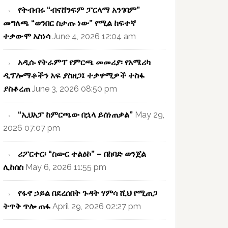
የትብብሩ “ብናሸንፍም ፓርላማ አንገባም”
መግለጫ “ወንበር ስታጡ ነው” የሚል ከፍተኛ
ተቃውሞ አስነሳ
June 4, 2026 12:04 am
አዲሱ የትራምፕ የምርጫ መመሪያ፡ የአሜሪካ
ዲፕሎማቶችን አፍ ያስዘጋ፤ ተቃዋሚዎች ተስፋ
ያስቆረጠ
June 3, 2026 08:50 pm
“ኢህአፓ ከምርጫው በኋላ ይሰነጠቃል”
May 29,
2026 07:07 pm
ሪፖርተር፡ “ስውር ተልዕኮ” – በከባድ ወንጀል
ሊከሰስ
May 6, 2026 11:55 pm
የፋኖ ኃይል በደረሰበት ጉዳት ሃምሳ ሺህ የሚጠጋ
ትጥቅ ጥሎ ጠፋ
April 29, 2026 02:27 pm