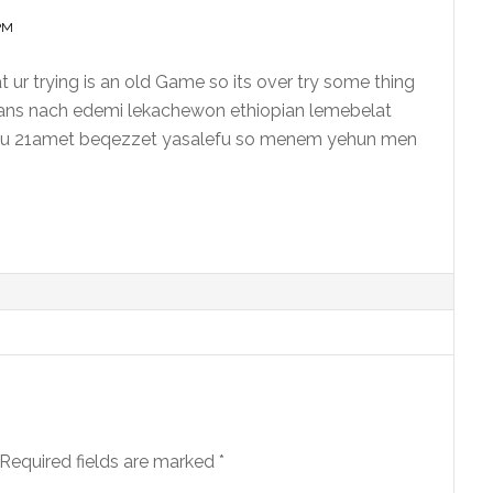
 PM
ur trying is an old Game so its over try some thing
ans nach edemi lekachewon ethiopian lemebelat
u 21amet beqezzet yasalefu so menem yehun men
Required fields are marked
*