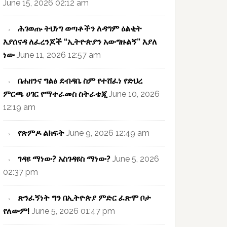
June 15, 2026 02:12 am
ሕገወጡ ትህነግ ወጣቶችን ለዳግም ዕልቂት
እያሰናዳ ለፈረንጆች “ኢትዮጵያን አውግዙልኝ” እያለ
ነው
June 11, 2026 12:57 am
በሐዘንና ግልፅ ደብዳቤ ስም የተሸፈነ የድህረ
ምርጫ ሀገር የማተራመስ ስትራቴጂ
June 10, 2026
12:19 am
የጽምዶ ልክፍት
June 9, 2026 12:49 am
ገዳዩ ማነው? አስገዳዩስ ማነው?
June 5, 2026
02:37 pm
ጽንፈኝነት ግን በኢትዮጵያ ምድር ፈጽሞ ቦታ
የለውም!
June 5, 2026 01:47 pm