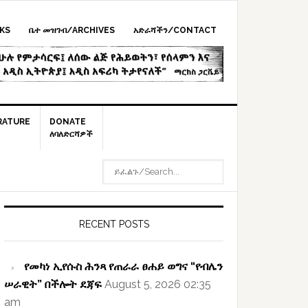
KS
ቤተ መዝገብ/ARCHIVES
አድራሻችን/CONTACT
RATURE
DONATE
ለባለድርሻዎች
ይፈልጉ/SEARCH...
rimary
idebar
RECENT POSTS
የመካነ ኢየሱስ ሕንጻ የጠራራ ፀሐይ ወግና “የብሌን
ሠራዊት” በችሎት ደጃፍ
August 5, 2026 02:35
am