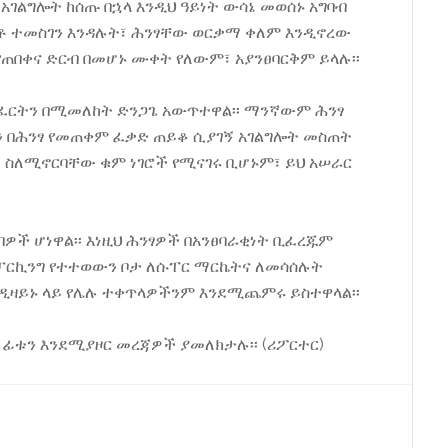
አገልግሎት ከሰጡ በኋላ እንዲህ ዓይነት ውሳኔ መወሰኑ አግባብ
ቶ ተመስገን እንዳሉት፣ ሕንፃቸው ወርቃማ ቀለም እንዲኖረው
የጠበቀና ድርብ በመሆኑ ሙቀት የለውም፣ አያንፀባርቅም ይላሉ፡፡
ስፈርትን በሚመለከት ድንጋጌ አውጥተዋል፡፡ ማንኛውም ሕንፃ
ን በሕንፃ የመጠቀም ፈቃድ ጠይቆ ሲያገኝ አገልግሎት መስጠት
ላት ስለሚኖርባቸው ቁም ነገሮች የሚናገሩ ቢሆኑም፣ ይህ አሠራር
ባዎች ሆነዋል፡፡ እነዚህ ሕንፃዎች በአንፀባራቂነት ቢፈረጁም
ፓርኪንግ የተተወውን ቦታ ለሱፐር ማርኬትና ለመሳሰሉት
ዲዛይኑ ላይ የሌሉ ተቀጥላዎችንም እንደሚጨምሩ ይስተዋላል፡፡
ይ ፊቱን እንደሚያዞር መረጃዎች ያመለክታሉ፡፡ (ሪፖርተር)