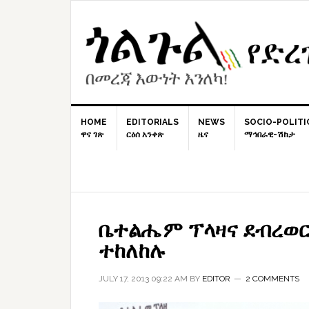
Skip
Skip
Skip
to
to
to
primary
content
primary
navigation
sidebar
HOME
EDITORIALS
NEWS
SOCIO-POLITI
ዋና ገጽ
ርዕሰ አንቀጽ
ዜና
ማኅበራዊ-ሽከታ
ቤተልሔም ፕላዛና ደብረወር
ተከለከሉ
JULY 17, 2013 09:22 AM
BY
EDITOR
2 COMMENTS