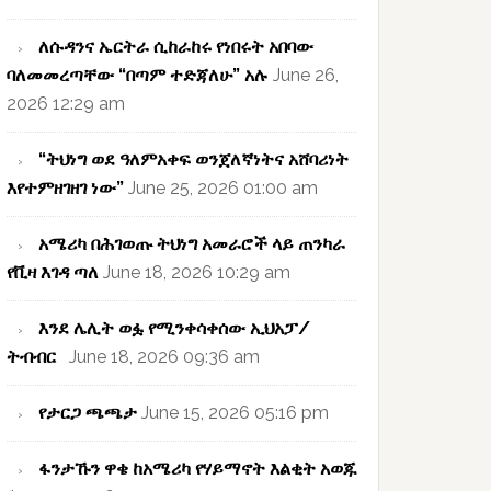
ለሱዳንና ኤርትራ ሲከራከሩ የነበሩት አበባው
ባለመመረጣቸው “በጣም ተድጃለሁ” አሉ
June 26,
2026 12:29 am
“ትህነግ ወደ ዓለምአቀፍ ወንጀለኛነትና አሸባሪነት
እየተምዘገዘገ ነው”
June 25, 2026 01:00 am
አሜሪካ በሕገወጡ ትህነግ አመራሮች ላይ ጠንካራ
የቪዛ እገዳ ጣለ
June 18, 2026 10:29 am
እንደ ሌሊት ወፏ የሚንቀሳቀሰው ኢህአፓ/
ትብብር
June 18, 2026 09:36 am
የታርጋ ጫጫታ
June 15, 2026 05:16 pm
ፋንታኹን ዋቄ ከአሜሪካ የሃይማኖት እልቂት አወጁ