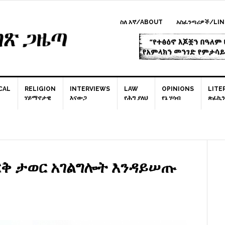
ስለ እኛ/ABOUT
አስፈንጣሪዎች/LIN
CAL
RELIGION
INTERVIEWS
LAW
OPINIONS
LITE
ሃይማኖታዊ
እናውጋ
የሕግ ያለህ
የኔ ሃሳብ
ጽፈኪን
P
S
ቅ ታወር አገልግሎት እንዳይሠጡ