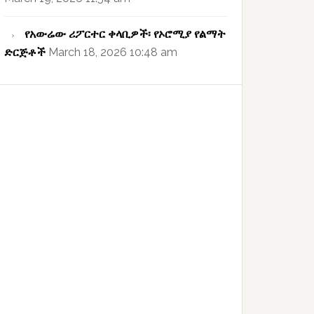
የአውሬው ሪፖርተር ቀላቢዎች፡ የኦሮሚያ የልማት
ድርጅቶች
March 18, 2026 10:48 am