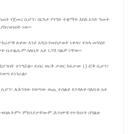
ጠት የጀመረ ሲሆን፣ በርካታ የንግድ ተቋማት እስከ አንድ ዓመት
ከናወኑበት ነው፡፡
ተከራዮቹ ለቀው እንደ አዲስ የመስታወት ነቀላና ተከላ መካሄድ
ፋጭ ቤተልሔም ባለቤት አቶ ነጋሽ ባልቻ ናቸው፡፡
ሆንበት ተነግሯል፡፡ ደብረ ወርቅ ታወር ከፍታው 13 ፎቅ ሲሆን፣
ወጣ ይነገራል፡፡
ፃ ሲሆን፣ ለሕንፃው የወጣው ወጪ ተሰልቶ እንዳለቀ ባለቤቱ አቶ
ልተቀበሉትም፡፡ ምክንያታቸውም ሕንፃዎቹ የተገነቡት በግልጽ