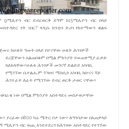
9ሚሊዮን ብር ደብረወርቅ ደግሞ ከ15ሚሊዮን ብር በላይ
መስተዳድር የት ነበር? ላዲሱ ከንቲባ ድሪባ የከተማውን ቁልፍ
ከጀመሩ ከሁለት ዓመት በላይ የሆናቸው ሁለት ሕንፃዎች
ደረጃቸውን
አልጠበቁም በሚል ምክንያት የመጠቀሚያ ፈቃድ
ከለከላቸው፡፡ሁለቱ ሕንፃዎች መገናኛ ድልድይ አካባቢ
የሚገኘው ቤተልሔም ፕላዛና ሜክሲኮ አካባቢ ከቡናና ሻይ
ሕንፃ ፊት ለፊት የሚገኘው ደብረ ወርቅ ታወር ናቸው፡፡
ንፀባራቂ ነው በሚል ምክንያት አስተዳደሩ መስታወታቸው
፡፡ ያረፈው በ800 ካሬ ሜትር ቦታ ነው፡፡ ለግንባታው በአጠቃላይ
 ሚሊዮን ብር ወጪ እንደተደረገ ከሕንፃው አስተዳደር የተገኘው